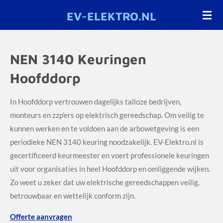
Ga
EV-ELEKTRO.NL
direct
naar
de
NEN 3140 Keuringen
hoofdinhoud
Hoofddorp
In Hoofddorp vertrouwen dagelijks talloze bedrijven,
monteurs en zzp’ers op elektrisch gereedschap. Om veilig te
kunnen werken en te voldoen aan de arbowetgeving is een
periodieke NEN 3140 keuring noodzakelijk. EV-Elektro.nl is
gecertificeerd keurmeester en voert professionele keuringen
uit voor organisaties in heel Hoofddorp en omliggende wijken.
Zo weet u zeker dat uw elektrische gereedschappen veilig,
betrouwbaar en wettelijk conform zijn.
Offerte aanvragen