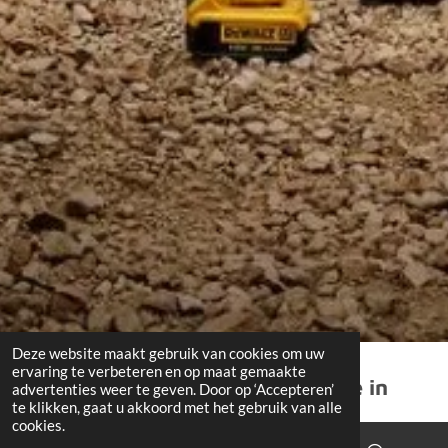
Deze website maakt gebruik van cookies om uw
ervaring te verbeteren en op maat gemaakte
NEN 3140 keuring bij u op locatie in
advertenties weer te geven. Door op ‘Accepteren’
te klikken, gaat u akkoord met het gebruik van alle
Hoofddorp
cookies.